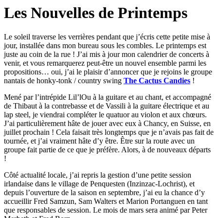
Les Nouvelles de Printemps
Le soleil traverse les verrières pendant que j’écris cette petite mise à
jour, installée dans mon bureau sous les combles. Le printemps est
juste au coin de la rue ! J’ai mis à jour mon calendrier de concerts à
venir, et vous remarquerez peut-être un nouvel ensemble parmi les
propositions… oui, j’ai le plaisir d’annoncer que je rejoins le groupe
nantais de honky-tonk / country swing
The Cactus Candies
!
Mené par l’intrépide Lil’lOu à la guitare et au chant, et accompagné
de Thibaut à la contrebasse et de Vassili à la guitare électrique et au
lap steel, je viendrai compléter le quatuor au violon et aux chœurs.
J’ai particulièrement hâte de jouer avec eux à Chancy, en Suisse, en
juillet prochain ! Cela faisait très longtemps que je n’avais pas fait de
tournée, et j’ai vraiment hâte d’y être. Être sur la route avec un
groupe fait partie de ce que je préfère. Alors, à de nouveaux départs
!
Côté actualité locale, j’ai repris la gestion d’une petite session
irlandaise dans le village de Penquesten (Inzinzac-Lochrist), et
depuis l’ouverture de la saison en septembre, j’ai eu la chance d’y
accueillir Fred Samzun, Sam Walters et Marion Portanguen en tant
que responsables de session. Le mois de mars sera animé par Peter